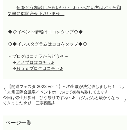
何をどう相談したらいいか、わからない方はどうぞ御
気軽に御問合せ下さいませ。
◆◇イベント情報はココをタップ◇◆
◇◆インスタグラムはココをタップ◆◇
～ブログはコチラからどうぞ～
→
アメブロはコチラ♪
→
Ｇｏｏブログはコチラ♪
【開運フェスタ 2023 vol.４】への出展が決定致しました！ 北
九州国際会議場イベントホールにて御待ち致してます♪
今日は弥生月参日 ひな祭りですね～♪ だんだんと暖かくなっ
てきました☆彡 三寒四温♪