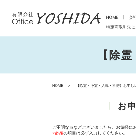
HOME
会
特定商取引法に
【除霊
HOME
【除霊・浄霊・入魂・祈祷】お申し
お
ご不明な点などございましたら、お気軽に
※必須
の項目は必ず入力してください。