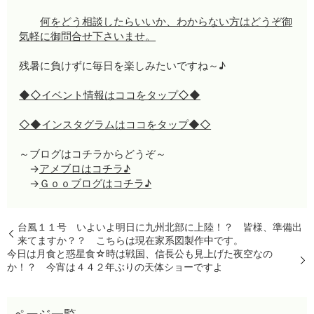
何をどう相談したらいいか、わからない方はどうぞ御
気軽に御問合せ下さいませ。
残暑に負けずに毎日を楽しみたいですね～♪
◆◇イベント情報はココをタップ◇◆
◇◆インスタグラムはココをタップ◆◇
～ブログはコチラからどうぞ～
→
アメブロはコチラ♪
→
Ｇｏｏブログはコチラ♪
台風１１号 いよいよ明日に九州北部に上陸！？ 皆様、準備出
来てますか？？ こちらは現在家系図製作中です。
今日は月食と惑星食☆時は戦国、信長公も見上げた夜空なの
か！？ 今宵は４４２年ぶりの天体ショーですよ