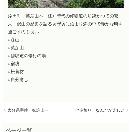
添田町 英彦山へ 江戸時代の修験道の坊跡かつての繁
栄 沢山の歴史を語る坊守坊に泊まり森の中で静かな時を
過ごすのも良い
#彦山
#英彦山
#修験道の修行の場
#宿坊
#松養坊
#自分癒し
大分県宇佐 御許山へ
七夕飾り なんだか楽しい