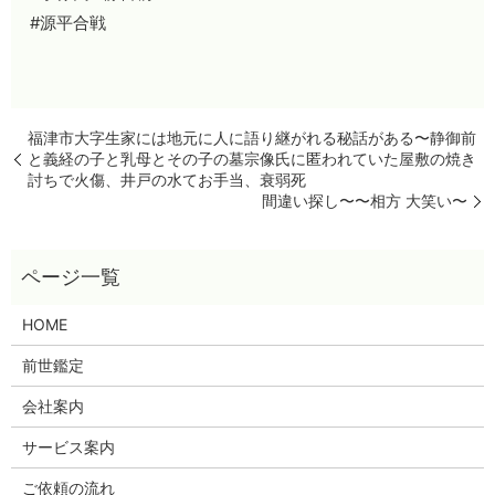
#源平合戦
福津市大字生家には地元に人に語り継がれる秘話がある〜静御前
と義経の子と乳母とその子の墓宗像氏に匿われていた屋敷の焼き
討ちで火傷、井戸の水てお手当、衰弱死
間違い探し〜〜相方 大笑い〜
HOME
前世鑑定
会社案内
サービス案内
ご依頼の流れ