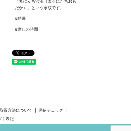
「丸に立ち沢瀉（まるにたちおも
だか）」という家紋です。
#酷暑
#癒しの時間
取得方法について
憑依チェック
づく表記