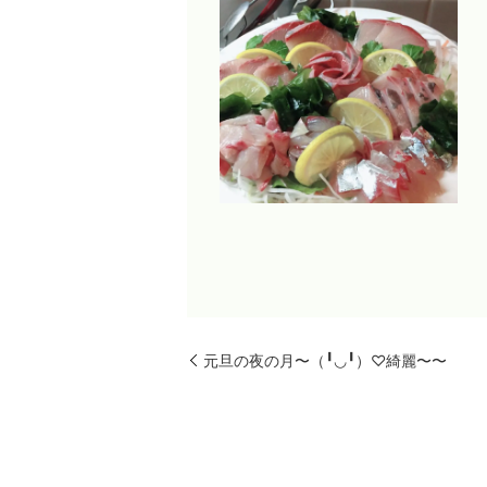
元旦の夜の月〜（╹◡╹）♡綺麗〜〜