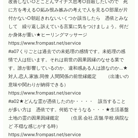
改善しない○とことんマイナス思考○自殺したいので 死
に方を考える○妬み恨み嫉みの考えで人を見る○部屋が片
付かない○朝起きれないいくつか該当したら 憑依とみな
して 繰り返し訴えている言葉に気をつけましょう。何だ
か身体が重い★ヒーリングマッサージ
https://www.frompast.net/service
#a07くりごとは過去での未処理の感情です。未処理の感
情で人は狂います。それは前世の因果因縁のなせる業で
す。誰が影響しているのか、違和感ある人は誰なのか…★
対人.恋人.家族.同僚 人間関係の前世縁鑑定 （出逢いの
意味や関わりが納得できる）
https://www.frompast.net/service
#a02★どんな霊が憑依したのか・・・・ 該当すること
が多い方は 憑依です。何処でそうなる・・・★生活基盤
土地の霊の因果因縁鑑定 （住居.会社.店舗.学校.病院な
ど 不穏な感じがする時）
https://www.frompast.net/service