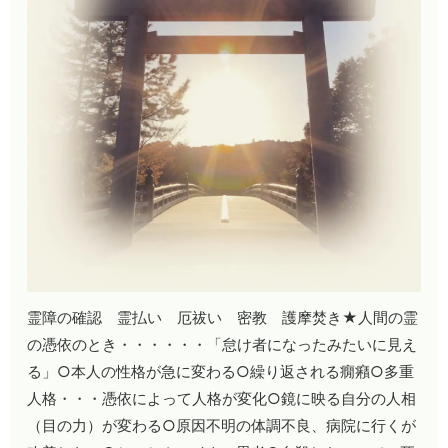
霊障の確認 霊払い 厄祓い 密教 護摩焚き★人間の霊
の憑依のとき・・・・・・「怠け者になったみたいに見え
る」○本人の性格が急に変わる○繰り返される癇癪○多重
人格・・・憑依によって人格が変化○鏡に映る自分の人相
（目の力）が変わる○原因不明の体調不良、病院に行くが