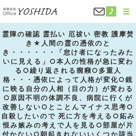
霊障の確認 霊払い 厄祓い 密教 護摩焚
き★人間の霊の憑依のと
き・・・・・・「怠け者になったみた
いに見える」○本人の性格が急に変わ
る○繰り返される癇癪○多重人
格・・・憑依によって人格が変化○鏡
に映る自分の人相（目の力）が変わる
○原因不明の体調不良、病院に行くが
改善しない○とことんマイナス思考○
自殺したいので 死に方を考える○妬み
恨み嫉みの考えで人を見る○部屋が片
付かない○朝起きれないいくつか該当