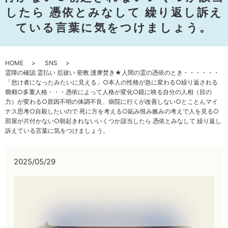
したら 憑依とみなして 繰り返し訴え
ている言葉に気をつけましょう。
HOME
SNS
霊障の確認 霊払い 厄祓い 密教 護摩焚き★人間の霊の憑依のとき・・・・・・
「怠け者になったみたいに見える」○本人の性格が急に変わる○繰り返される
癇癪○多重人格・・・憑依によって人格が変化○鏡に映る自分の人相（目の
力）が変わる○原因不明の体調不良、病院に行くが改善しない○とことんマイ
ナス思考○自殺したいので 死に方を考える○妬み恨み嫉みの考えで人を見る○
部屋が片付かない○朝起きれないいくつか該当したら 憑依とみなして 繰り返し
訴えている言葉に気をつけましょう。
2025/05/29