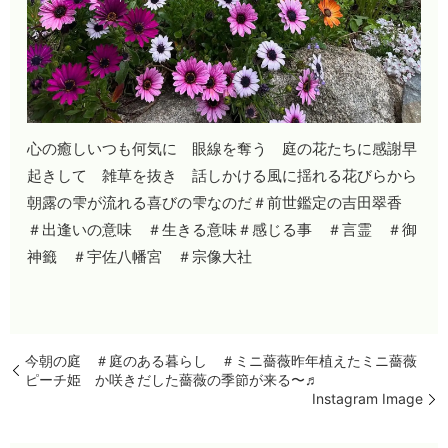
心の癒しいつも何気に 眼線を奪う 庭の花たちに感謝早
起きして 雑草を抜き 話しかける風に揺れる花びらから
朝露の雫が流れる喜びの雫なのだ＃前世鑑定の吉田翠香
＃出逢いの意味 ＃生きる意味＃感じる事 ＃言霊 ＃御
神籤 ＃宇佐八幡宮 ＃宗像大社
今朝の庭 ＃庭のある暮らし ＃ミニ薔薇昨年植えたミニ薔薇
ピーチ姫 か咲きだした薔薇の季節が来る〜♬
Instagram Image