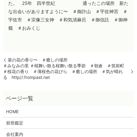
た。 25年 四半世紀 通ったこの場所 新た
な出会いがありますように〜 ＃御許山 ＃宇佐神宮 ＃
宇佐市 ＃宗像三女神 ＃和気清麻呂 ＃御信託 ＃御神
籤 ＃おみくじ
菜の花の香り〜 ＃癒しの場所
＃みなみの里 ＃桜舞い散る桜舞い散る季節 ＃朝倉 ＃筑前町
＃桜花の香り ＃薄桜色の花びら ＃癒しの場所 ＃気が晴れ
る http//:frompast.net
HOME
前世鑑定
会社案内