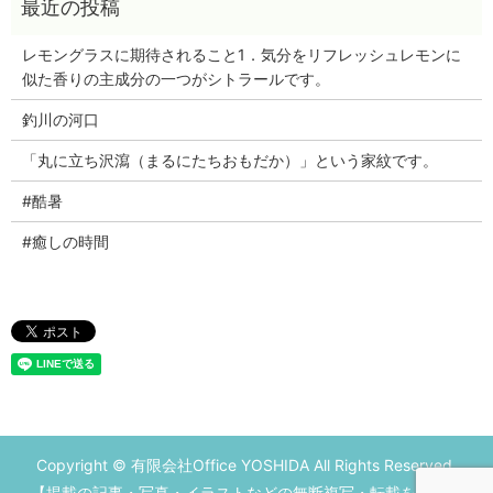
レモングラスに期待されること1．気分をリフレッシュレモンに
似た香りの主成分の一つがシトラールです。
釣川の河口
「丸に立ち沢瀉（まるにたちおもだか）」という家紋です。
#酷暑
#癒しの時間
Copyright © 有限会社Office YOSHIDA All Rights Reserved.
【掲載の記事・写真・イラストなどの無断複写・転載を禁じま