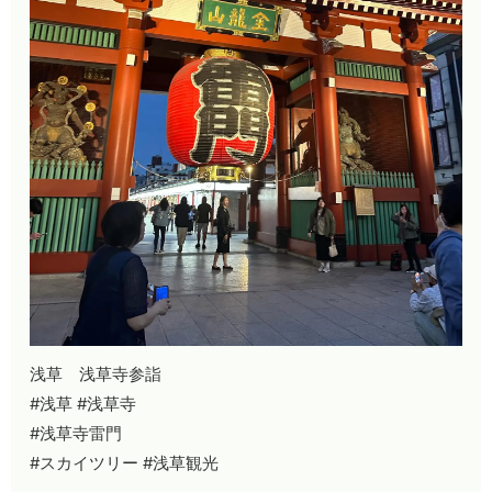
浅草 浅草寺参詣
#浅草 #浅草寺
#浅草寺雷門
#スカイツリー #浅草観光