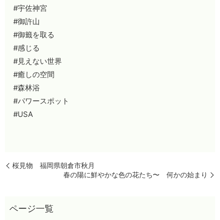
#宇佐神宮
#御許山
#御籤を取る
#感じる
#見えない世界
#癒しの空間
#森林浴
#パワースポット
#USA
桜見物 福岡県朝倉市秋月
春の陽に鮮やかな色の花たち〜 何かの始まり