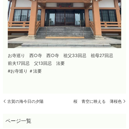
お寺巡り 西○寺 西○寺 祖父33回忌 祖母27回忌
前夫17回忌 父13回忌 法要
#お寺巡り ＃法要
古賀の海今日の夕陽
桜 青空に映える 薄桜色