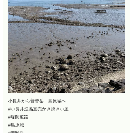
小長井から普賢岳 島原城へ
#小長井漁協直売かき焼き小屋
#堤防道路
#島原城
#普賢岳