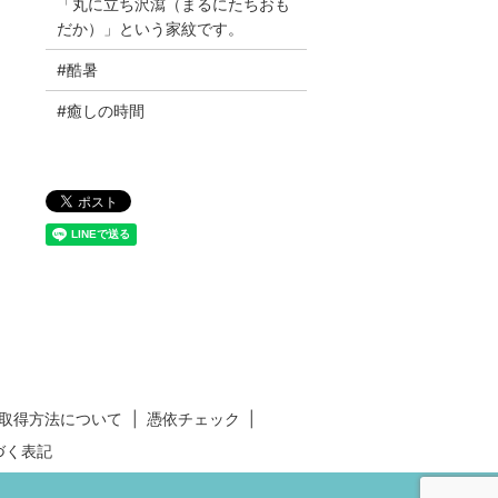
「丸に立ち沢瀉（まるにたちおも
だか）」という家紋です。
#酷暑
#癒しの時間
取得方法について
憑依チェック
づく表記