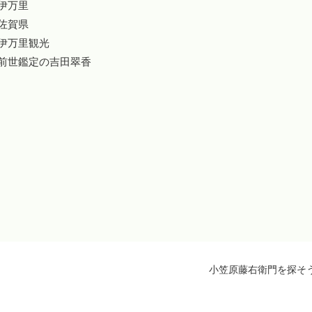
#伊万里
#佐賀県
#伊万里観光
#前世鑑定の吉田翠香
小笠原藤右衛門を探そ