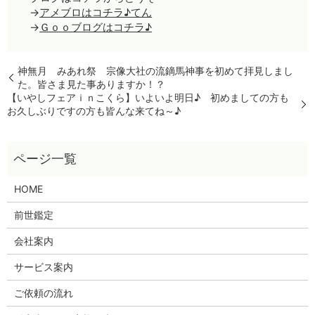
→
アメブロはコチラ♪てん
→
Ｇｏｏブログはコチラ♪
神無月 みあれ祭 宗像大社の流鏑馬神事を初めて拝見しまし
た。皆さま見た事ありますか！？
【いやしフェアｉｎこくら】いよいよ明日♪ 初めましての方も
お久しぶりですの方も皆んな来てね～♪
HOME
前世鑑定
会社案内
サービス案内
ご依頼の流れ